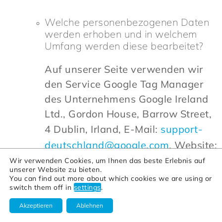
Welche personenbezogenen Daten
werden erhoben und in welchem
Umfang werden diese bearbeitet?
Auf unserer Seite verwenden wir
den Service Google Tag Manager
des Unternehmens Google Ireland
Ltd., Gordon House, Barrow Street,
4 Dublin, Irland, E-Mail:
support-
deutschland@google.com
, Website:
https://www.google.com/
Wir verwenden Cookies, um Ihnen das beste Erlebnis auf
unserer Website zu bieten.
(nachfolgend: Google Tag
You can find out more about which cookies we are using or
switch them off in
settings
.
Manager). Google Tag Manager
bietet eine technische Plattform um
Akzeptieren
Ablehnen
andere Webservices und